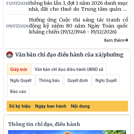
thông báo lần 3, đợt 1 năm 2026 danh mục
15/07/2026
kết luận của đồng chí Tổng Bí thư về chính sách đối với người
nhà, đất cho thuê do Trung tâm quản lý,
có công với cách mạng và các văn bản chỉ đạo của Bộ Công
khai thác
Hưởng ứng Cuộc thi sáng tác tranh cổ
an, Công an tỉnh về thu nhận mẫu ADN cho thân nhân liệt sĩ
động kỷ niệm 80 năm Ngày Toàn quốc
09/07/2026
chưa xác định được danh tính, Ủy ban nhân dân xã Mai Phụ
kháng chiến (19/12/1946 - 19/12/2026)
thông báo một số nội dung sau.
Xem thêm
Văn bản chỉ đạo điều hành của xã/phường
Giấy mời
Văn bản chỉ đạo điều hành UBND xã
Nghị Quyết
Thông báo
Quyết định
Nghị Quyết
Báo cáo
Số ký hiệu
Ngày ban hành
Nội dung
T
Thông tin chỉ đạo, điều hành