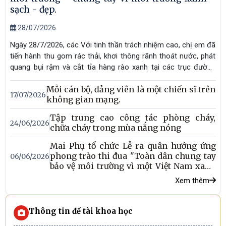
sạch - đẹp.
28/07/2026
Ngày 28/7/2026, các Với tinh thần trách nhiệm cao, chị em đã
tiến hành thu gom rác thải, khơi thông rãnh thoát nước, phát
quang bụi rậm và cắt tỉa hàng rào xanh tại các trục đường
chính, ngõ xóm. Hoạt động thiết thực này không chỉ làm xanh
Mỗi cán bộ, đảng viên là một chiến sĩ trên
- sạch - đẹp cảnh quan quê hương, mà còn nâng cao ý thức
17/07/2026
không gian mạng.
bảo vệ môi trường của người dân, khẳng định vai trò nòng cốt
của Hội Phụ nữ trong xây dựng nông thôn mới., Thạch Bắc,
Tập trung cao công tác phòng cháy,
Thanh Tiến, Triều Sơn, Vĩnh Lộc, Ngọc Mỹ, Thạch Châu và An
24/06/2026
chữa cháy trong mùa nắng nóng
Sơn đã đồng loạt ra quân thực hiện đợt tổng vệ sinh môi
trường. Hoạt động ý nghĩa này đã thu hút đông đảo cán bộ,
Mai Phụ tổ chức Lễ ra quân hưởng ứng
phong trào thi đua "Toàn dân chung tay
hội viên và Nhân dân nhiệt tình hưởng ứng.
06/06/2026
bảo vệ môi trường vì một Việt Nam xanh
- sạch - đẹp"
Xem thêm
Thông tin đề tài khoa học