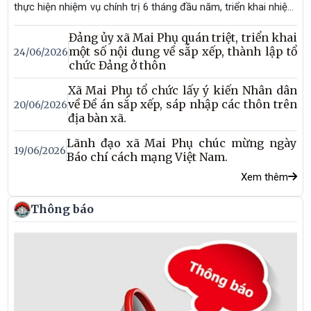
thực hiện nhiệm vụ chính trị 6 tháng đầu năm, triển khai nhiệm
vụ trọng tâm 6 tháng cuối năm 2026 và xem xét, cho ý kiến
Đảng ủy xã Mai Phụ quán triệt, triển khai
đối với nhiều nội dung quan trọng liên quan đến công tác xây
một số nội dung về sắp xếp, thành lập tổ
24/06/2026
dựng Đảng, phát triển kinh tế - xã hội của địa phương. Đ/c Bùi
chức Đảng ở thôn
Quang Hiếu - Bí thư đảng ủy, Chủ tịch HĐND xã chủ trì Hội
nghị.
Xã Mai Phụ tổ chức lấy ý kiến Nhân dân
về Đề án sắp xếp, sáp nhập các thôn trên
20/06/2026
địa bàn xã.
Lãnh đạo xã Mai Phụ chúc mừng ngày
19/06/2026
Báo chí cách mạng Việt Nam.
Xem thêm
Thông báo