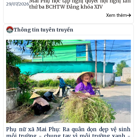
Mai Phụ học tập nghị quyết hội nghị lần
29/07/2026
thứ ba BCHTW Đảng khóa XIV
Xem thêm
Thông tin tuyên truyền
Phụ nữ xã Mai Phụ: Ra quân dọn dẹp vệ sinh
môi trường - chung tay vì môi trường xanh -