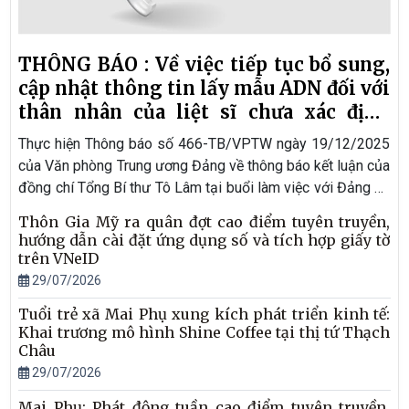
THÔNG BÁO : Về việc tiếp tục bổ sung,
cập nhật thông tin lấy mẫu ADN đối với
thân nhân của liệt sĩ chưa xác định
được danh tính
Thực hiện Thông báo số 466-TB/VPTW ngày 19/12/2025
của Văn phòng Trung ương Đảng về thông báo kết luận của
đồng chí Tổng Bí thư Tô Lâm tại buổi làm việc với Đảng ủy
Bộ Nội vụ và các ban, bộ, ngành Trung ương về chính sách
Thôn Gia Mỹ ra quân đợt cao điểm tuyên truyền,
đối với người có công với cách mạng; công tác tìm kiếm,
hướng dẫn cài đặt ứng dụng số và tích hợp giấy tờ
quy tập và xác định danh tính liệt sĩ còn thiếu thông tin; Văn
trên VNeID
bản số 299-CV/ĐU của Đảng ủy Chính phủ và Công văn số
29/07/2026
709/UBND-VX2 ngày 26/01/2026 của UBND tỉnh Hà Tĩnh
Tuổi trẻ xã Mai Phụ xung kích phát triển kinh tế:
về việc triển khai kết luận của đồng chí Tổng Bí thư về
Khai trương mô hình Shine Coffee tại thị tứ Thạch
chính sách đối với người có công với cách mạng và các
Châu
văn bản chỉ đạo của Bộ Công an, Công an tỉnh về thu nhận
29/07/2026
mẫu ADN cho thân nhân liệt sĩ chưa xác định được danh
tính, Ủy ban nhân dân xã Mai Phụ thông báo một số nội
Mai Phụ: Phát động tuần cao điểm tuyên truyền,