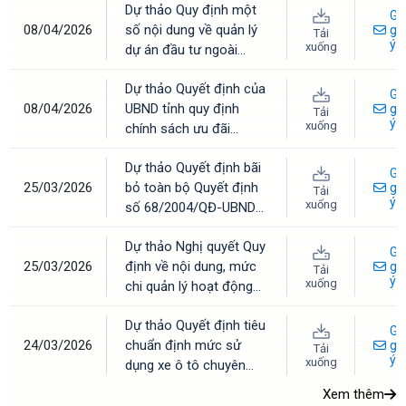
Dự thảo Quy định một
Gử
08/04/2026
số nội dung về quản lý
gó
Tải
ý
xuống
dự án đầu tư ngoài
ngân sách trên địa bàn
Dự thảo Quyết định của
tỉnh Hà Tĩnh
Gử
08/04/2026
UBND tỉnh quy định
gó
Tải
ý
xuống
chính sách ưu đãi
(miễn, giảm) tiền thuê
Dự thảo Quyết định bãi
nhà cho các đối tượng
Gử
25/03/2026
bỏ toàn bộ Quyết định
ưu tiên trên địa bàn tỉnh
gó
Tải
ý
xuống
số 68/2004/QĐ-UBND
Hà Tĩnh
ngày 18/6/2004 của
Dự thảo Nghị quyết Quy
UBND tỉnh về cán bộ,
Gử
25/03/2026
định về nội dung, mức
công chức xã, phường,
gó
Tải
ý
xuống
chi quản lý hoạt động
thị trấn
và thực hiện nhiệm vụ
Dự thảo Quyết định tiêu
khoa học, công nghệ và
Gử
24/03/2026
chuẩn định mức sử
đổi mới sáng tạo sử
gó
Tải
ý
xuống
dụng xe ô tô chuyên
dụng ngân sách nhà
dùng
nước thuộc phạm vi
Xem thêm