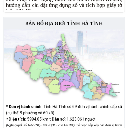
hướng dẫn cài đặt ứng dụng số và tích hợp giấy tờ
dung sau.
trên VNeID
29/07/2026
BẢN ĐỒ ĐỊA GIỚI TỈNH HÀ TĨNH
Mai Phụ học tập nghị quyết hội nghị lần thứ ba
BCHTW Đảng khóa XIV
29/07/2026
Mai Phụ tổ chức Lễ khởi công xây dựng nhà ở cho
hộ gia đình bà Lê Thị Tuyết tại thôn Gia Thiện.
28/07/2026
Sôi nổi giải bóng chuyền nữ Mezan Cup 2026
28/07/2026
* Đơn vị hành chính:
Tỉnh Hà Tĩnh có 69 đơn vị hành chính cấp xã
(cụ thể: 9 phường và 60 xã)
*
Diện tích:
5994.85 km²;
Dân số:
1.623.061 người
(Nghị quyết số 1665/NQ-UBTVQH15 của UBTVQH về việc sắp xếp các đơn vị hành