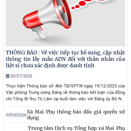
THÔNG BÁO : Về việc tiếp tục bổ sung, cập nhật
thông tin lấy mẫu ADN đối với thân nhân của
liệt sĩ chưa xác định được danh tính
30/07/2026
Thực hiện Thông báo số 466-TB/VPTW ngày 19/12/2025 của
Văn phòng Trung ương Đảng về thông báo kết luận của đồng
chí Tổng Bí thư Tô Lâm tại buổi làm việc với Đảng ủy Bộ Nội
vụ và các ban, bộ, ngành Trung ương về chính sách đối với
Xã Mai Phụ thông báo đấu giá quyền sử
người có công với cách mạng; công tác tìm kiếm, quy tập và
17/07/2026
dụng
xác định danh tính liệt sĩ còn thiếu thông tin; Văn bản số 299-
CV/ĐU của Đảng ủy Chính phủ và Công văn số 709/UBND-
Trung tâm Dịch vụ Tổng hợp xã Mai Phụ
VX2 ngày 26/01/2026 của UBND tỉnh Hà Tĩnh về việc triển khai