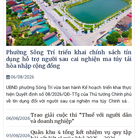
Phường Sông Trí triển khai chính sách tín
dụng hỗ trợ người sau cai nghiện ma túy tái
hòa nhập cộng đồng
06/08/2026
UBND phường Sông Trí vừa ban hành Kế hoạch triển khai thực
hiện Quyết định số 08/2026/QĐ-TTg của Thủ tướng Chính phủ
về tín dụng đối với người sau cai nghiện ma túy. Chính sách
nhằm tạo điều kiện để người sau cai nghiện tiếp cận nguồn
Trao giải cuộc thi “Thuế với người dân
vốn ưu đãi, học nghề, tạo việc làm, phát triển sản xuất, kinh
06/08/2026
và doanh nghiệp”
doanh, từng bước ổn định cuộc sống và tái hòa nhập cộng
đồng.
Quân khu 4 tổng kết nhiệm vụ quy tập
05/08/2026