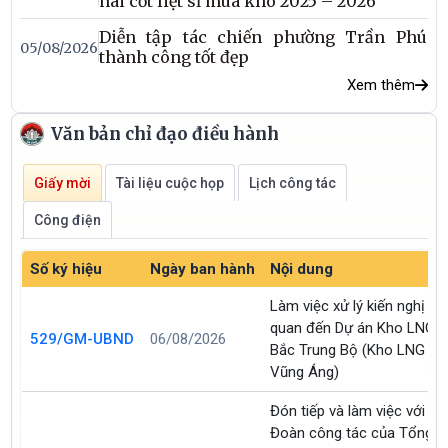
hài cốt liệt sĩ mùa khô 2025 – 2026
Diễn tập tác chiến phường Trần Phú
05/08/2026
thành công tốt đẹp
Xem thêm
Văn bản chỉ đạo điều hành
Giấy mời
Tài liệu cuộc họp
Lịch công tác
Công điện
Số ký hiệu
Ngày ban hành
Nội dung
Làm việc xử lý kiến nghị liê
quan đến Dự án Kho LNG
529/GM-UBND
06/08/2026
Bắc Trung Bộ (Kho LNG
Vũng Áng)
Đón tiếp và làm việc với
Đoàn công tác của Tổng