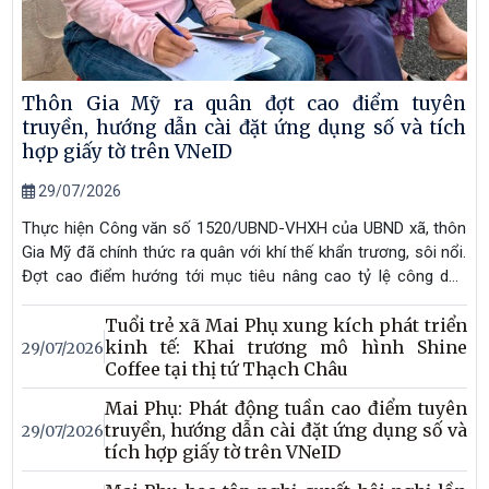
Thôn Gia Mỹ ra quân đợt cao điểm tuyên
truyền, hướng dẫn cài đặt ứng dụng số và tích
hợp giấy tờ trên VNeID
29/07/2026
Thực hiện Công văn số 1520/UBND-VHXH của UBND xã, thôn
Gia Mỹ đã chính thức ra quân với khí thế khẩn trương, sôi nổi.
Đợt cao điểm hướng tới mục tiêu nâng cao tỷ lệ công dân
kích hoạt tài khoản định danh điện tử mức độ 2, hướng dẫn
Tuổi trẻ xã Mai Phụ xung kích phát triển
người dân cài đặt và sử dụng thành thạo hai ứng dụng cốt lõi
kinh tế: Khai trương mô hình Shine
29/07/2026
là i-Hà Tĩnh và VNeID.
Coffee tại thị tứ Thạch Châu
Mai Phụ: Phát động tuần cao điểm tuyên
truyền, hướng dẫn cài đặt ứng dụng số và
29/07/2026
tích hợp giấy tờ trên VNeID