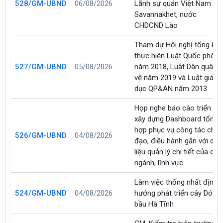
528/GM-UBND
06/08/2026
Lãnh sự quán Việt Nam tại
Savannakhet, nước
CHDCND Lào
Tham dự Hội nghị tổng kết
thực hiện Luật Quốc phòn
527/GM-UBND
05/08/2026
năm 2018, Luật Dân quân t
vệ năm 2019 và Luật giáo
dục QP&AN năm 2013
Họp nghe báo cáo triển kha
xây dựng Dashboard tổng
hợp phục vụ công tác chỉ
526/GM-UBND
04/08/2026
đạo, điều hành gắn với dữ
liệu quản lý chi tiết của các
ngành, lĩnh vực
Làm việc thống nhất định
524/GM-UBND
04/08/2026
hướng phát triển cây Dó
bầu Hà Tĩnh