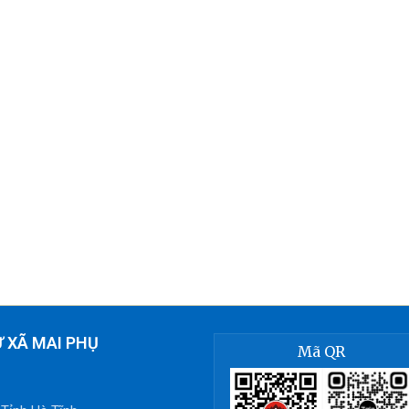
 XÃ MAI PHỤ
Mã QR