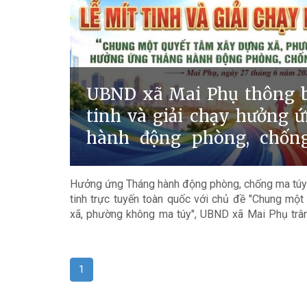
UBND xã Mai Phụ thông b
tinh và giải chạy hưởng 
hành động phòng, chốn
năm 2026
Hưởng ứng Tháng hành động phòng, chống ma túy
tinh trực tuyến toàn quốc với chủ đề "Chung mộ
xã, phường không ma túy", UBND xã Mai Phụ trân
kính mời toàn thể cán bộ, công chức, viên chức,
Nhân dân tham gia Lễ mít tinh và Giải chạy h
động phòng, chống ma túy năm 2026.
1