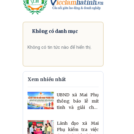
Không có danh mục
Không có tin tức nào để hiển thị.
Xem nhiều nhất
UBND xã Mai Phụ
thông báo lễ mít
tinh và giải chạy
hưởng ứng Tháng
hành động phòng,
Lãnh đạo xã Mai
chống ma túy năm
Phụ kiểm tra việc
2026