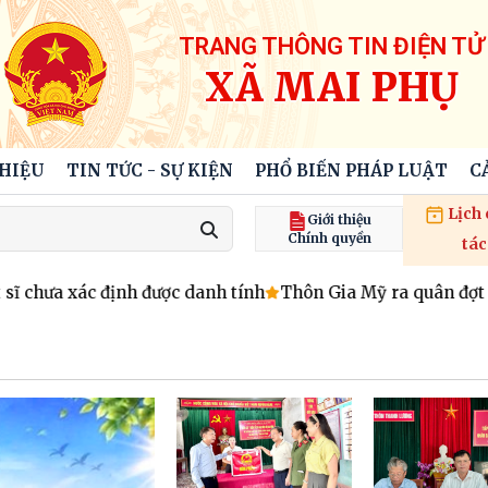
TRANG THÔNG TIN ĐIỆN TỬ
XÃ MAI PHỤ
THIỆU
TIN TỨC - SỰ KIỆN
PHỔ BIẾN PHÁP LUẬT
C
Lịch
Giới thiệu
Chính quyền
tác
hưa xác định được danh tính
Thôn Gia Mỹ ra quân đợt cao đ