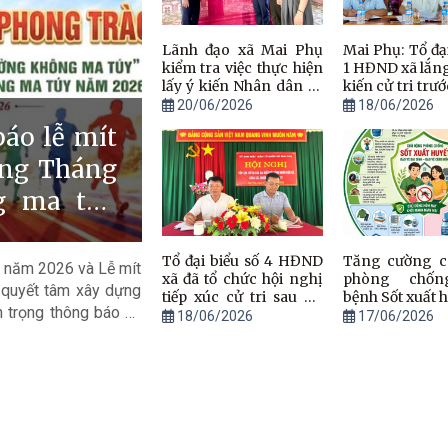
Lãnh đạo xã Mai Phụ
Mai Phụ: Tổ đại
kiểm tra việc thực hiện
1 HĐND xã lắn
lấy ý kiến Nhân dân về
kiến cử tri trư
phương án sáp nhập
thứ 3 - HĐND 
20/06/2026
18/06/2026
thôn trên địa bàn.
XXI.
áo lễ mít
ứng Tháng
g ma túy
Tổ đại biểu số 4 HĐND
Tăng cường c
 năm 2026 và Lễ mít
xã đã tổ chức hội nghị
phòng chốn
t quyết tâm xây dựng
tiếp xúc cử tri sau Kỳ
bệnh Sốt xuất h
 trọng thông báo và
họp thứ 3, HĐND xã
18/06/2026
17/06/2026
khóa XXI, nhiệm kỳ
 người lao động cùng
2021–2026
ưởng ứng Tháng hành