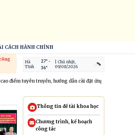
ẢI CÁCH HÀNH CHÍNH
 công
27° -
Hà
| Chủ nhật,
Tĩnh
09/08/2026
36°
iểm tuyên truyền, hướng dẫn cài đặt ứng dụng số và tích hợ
Thông tin đề tài khoa học
Chương trình, kế hoạch
công tác