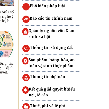
Phổ biến pháp luật
 biểu số
g nghe ý
Báo cáo tài chính năm
ớc kỳ họp
xã khoá
Quản lý nguồn vốn & an
sinh xã hội
Thông tin sử dụng đất
Sản phẩm, hàng hóa, an
ông tác
toàn vệ sinh thực phẩm
g dịch
uyết.
Thông tin dự toán
Kết quả giải quyết khiếu
nại, tố cáo
Thuế, phí và lệ phí