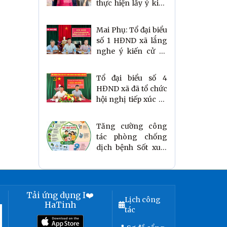
thực hiện lấy ý kiến
Nhân dân về
phương án sáp
Mai Phụ: Tổ đại biểu
nhập thôn trên địa
số 1 HĐND xã lắng
bàn.
nghe ý kiến cử tri
trước kỳ họp thứ 3 -
HĐND xã khoá XXI.
Tổ đại biểu số 4
HĐND xã đã tổ chức
hội nghị tiếp xúc cử
tri sau Kỳ họp thứ 3,
HĐND xã khóa XXI,
Tăng cường công
nhiệm kỳ 2021–
tác phòng chống
2026
dịch bệnh Sốt xuất
huyết.
Tải ứng dụng I❤️
Lịch công
HaTinh
tác