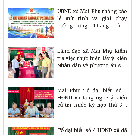
UBND xã Mai Phụ thông báo
lễ mít tinh và giải chạy
hưởng ứng Tháng hành
động phòng, chống ma túy
năm 2026
Lãnh đạo xã Mai Phụ kiểm
tra việc thực hiện lấy ý kiến
Nhân dân về phương án sáp
nhập thôn trên địa bàn.
Mai Phụ: Tổ đại biểu số 1
HĐND xã lắng nghe ý kiến
cử tri trước kỳ họp thứ 3 -
HĐND xã khoá XXI.
Tổ đại biểu số 4 HĐND xã đã