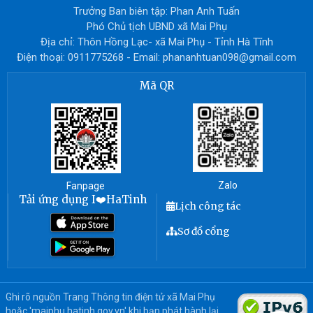
Trưởng Ban biên tập: Phan Anh Tuấn
Phó Chủ tịch UBND xã Mai Phụ
Địa chỉ: Thôn Hồng Lạc- xã Mai Phụ - Tỉnh Hà Tĩnh
Điện thoại: 0911775268 - Email: phananhtuan098@gmail.com
Mã QR
Zalo
Fanpage
Tải ứng dụng I❤️HaTinh
Lịch công tác
Sơ đồ cổng
Ghi rõ nguồn Trang Thông tin điện tử xã Mai Phụ
hoặc 'maiphu.hatinh.gov.vn' khi bạn phát hành lại