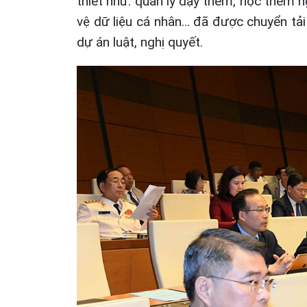
thiết như: quản lý dạy thêm, học thêm n
vệ dữ liệu cá nhân… đã được chuyển tải
dự án luật, nghị quyết.