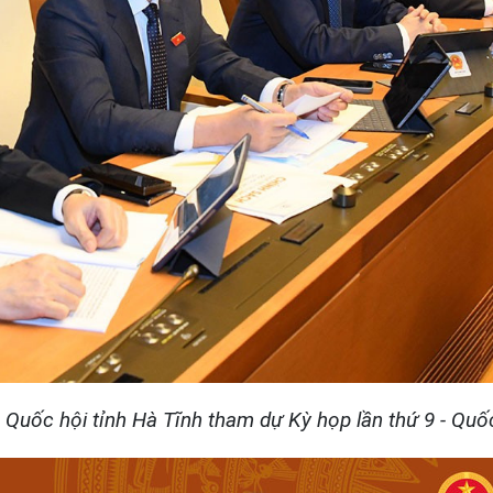
 Quốc hội tỉnh Hà Tĩnh tham dự Kỳ họp lần thứ 9 - Quố