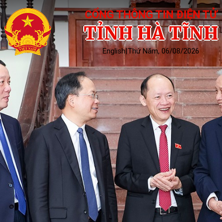
CỔNG THÔNG TIN ĐIỆN TỬ
TỈNH HÀ TĨNH
English
|
Thứ Năm, 06/08/2026