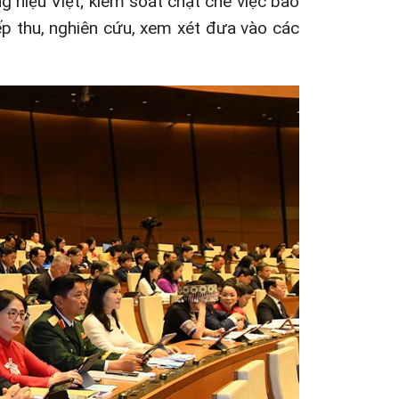
g hiệu Việt; kiểm soát chặt chẽ việc bảo
ếp thu, nghiên cứu, xem xét đưa vào các