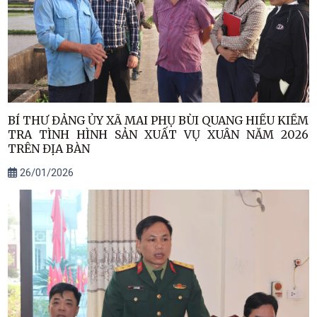
BÍ THƯ ĐẢNG ỦY XÃ MAI PHỤ BÙI QUANG HIẾU KIỂM
TRA TÌNH HÌNH SẢN XUẤT VỤ XUÂN NĂM 2026
TRÊN ĐỊA BÀN
26/01/2026