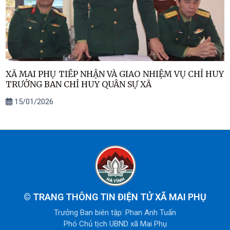
XÃ MAI PHỤ TIẾP NHẬN VÀ GIAO NHIỆM VỤ CHỈ HUY
TRƯỞNG BAN CHỈ HUY QUÂN SỰ XÃ
15/01/2026
©
TRANG THÔNG TIN ĐIỆN TỬ XÃ MAI PHỤ
Trưởng Ban biên tập: Phan Anh Tuấn
Phó Chủ tịch UBND xã Mai Phụ