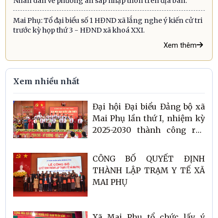
Nhân dân về phương án sáp nhập thôn trên địa bàn.
Mai Phụ: Tổ đại biểu số 1 HĐND xã lắng nghe ý kiến cử tri
trước kỳ họp thứ 3 - HĐND xã khoá XXI.
Xem thêm
Xem nhiều nhất
Đại hội Đại biểu Đảng bộ xã
Mai Phụ lần thứ I, nhiệm kỳ
2025-2030 thành công rực
rỡ!
CÔNG BỐ QUYẾT ĐỊNH
THÀNH LẬP TRẠM Y TẾ XÃ
MAI PHỤ
Xã Mai Phụ tổ chức lấy ý