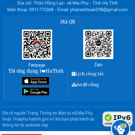
Địa chỉ: Thôn Hồng Lạc- xã Mai Phụ - Tỉnh Hà Tĩnh
Điện thoại: 0911775268 - Email: phananhtuan098@gmail.com
Mã QR
Zalo
Fanpage
Tải ứng dụng I❤️HaTinh
Lịch công tác
Sơ đồ cổng
Ghi rõ nguồn Trang Thông tin điện tử xã Mai Phụ
hoặc 'maiphu.hatinh.gov.vn' khi bạn phát hành lại
thông tin từ website này.