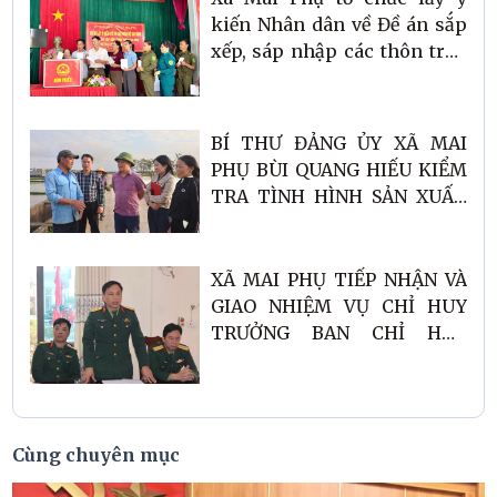
kiến Nhân dân về Đề án sắp
xếp, sáp nhập các thôn trên
địa bàn xã.
BÍ THƯ ĐẢNG ỦY XÃ MAI
PHỤ BÙI QUANG HIẾU KIỂM
TRA TÌNH HÌNH SẢN XUẤT
VỤ XUÂN NĂM 2026 TRÊN
ĐỊA BÀN
XÃ MAI PHỤ TIẾP NHẬN VÀ
GIAO NHIỆM VỤ CHỈ HUY
TRƯỞNG BAN CHỈ HUY
QUÂN SỰ XÃ
Cùng chuyên mục