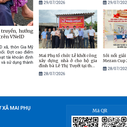
29/07/2026
29/07/202
 truyền, hướng
 trên VNeID
 xã, thôn Gia Mỹ
 nổi. Đợt cao điểm
Mai Phụ tổ chức Lễ khởi công
Sôi nổi giả
ạt tài khoản định
xây dựng nhà ở cho hộ gia
Mezan Cup 
 và sử dụng thành
đình bà Lê Thị Tuyết tại thôn
28/07/202
Gia Thiện.
28/07/2026
 XÃ MAI PHỤ
Mã QR