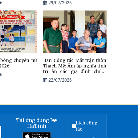
6
29/07/2026
i bóng chuyền nữ
Ban Công tác Mặt trận thôn
2026
Thạch Mỹ: Ấm áp nghĩa tình
tri ân các gia đình chính
6
sách, người có công có hoàn
22/07/2026
cảnh khó khăn.
Tải ứng dụng I❤️
Lịch công
HaTinh
tác