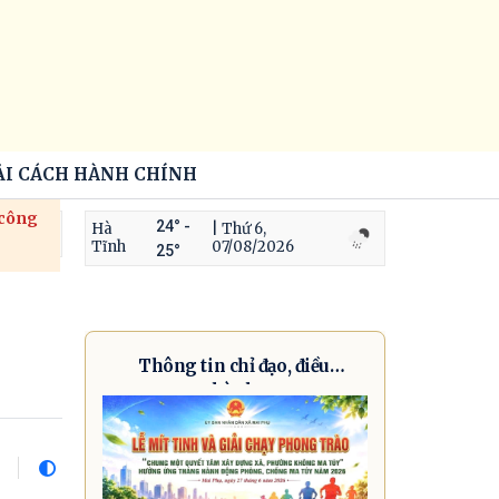
ẢI CÁCH HÀNH CHÍNH
 công
24° -
Hà
| Thứ 6,
Tĩnh
07/08/2026
25°
Thông tin chỉ đạo, điều
hành