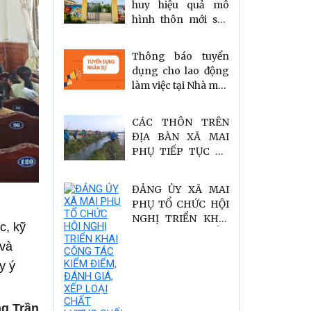
huy hiệu quả mô
hình thôn mới sau
sáp nhập.
Thông báo tuyển
dụng cho lao động
làm việc tại Nhà máy
Sản xuất ô tô
VinFast Hà Tĩnh
CÁC THÔN TRÊN
ĐỊA BÀN XÃ MAI
PHỤ TIẾP TỤC RA
QUÂN XÂY DỰNG
NÔNG THÔN MỚI!
ĐẢNG ỦY XÃ MAI
PHỤ TỔ CHỨC HỘI
NGHỊ TRIỂN KHAI
c, kỹ
CÔNG TÁC KIỂM
 và
ĐIỂM, ĐÁNH GIÁ,
XẾP LOẠI CHẤT
y ý
LƯỢNG CUỐI NĂM
2025
g Trần