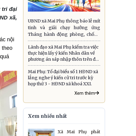
tri đại
BND xã,
UBND xã Mai Phụ thông báo lễ mít
tinh và giải chạy hưởng ứng
Tháng hành động phòng, chống
các nội
ma túy năm 2026
Lãnh đạo xã Mai Phụ kiểm tra việc
 theo
thực hiện lấy ý kiến Nhân dân về
 quá
phương án sáp nhập thôn trên địa
bàn.
Mai Phụ: Tổ đại biểu số 1 HĐND xã
lắng nghe ý kiến cử tri trước kỳ
họp thứ 3 - HĐND xã khoá XXI.
Xem thêm
Xem nhiều nhất
Xã Mai Phụ phát