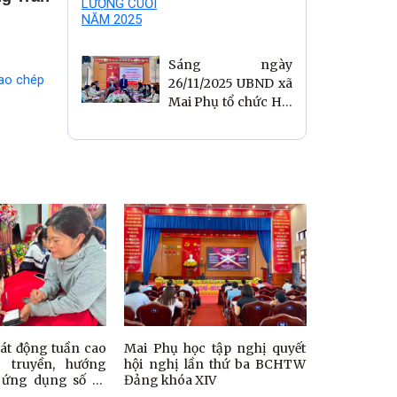
Sáng ngày
ao chép
26/11/2025 UBND xã
Mai Phụ tổ chức Hội
nghị triển khai chỉ
đạo thực hiện một
số nhiệm vụ về quản
lý giáo dục giữa học
kỳ 1, năm học 2025-
2026!
át động tuần cao
Mai Phụ học tập nghị quyết
n truyền, hướng
hội nghị lần thứ ba BCHTW
t ứng dụng số và
Đảng khóa XIV
y tờ trên VNeID