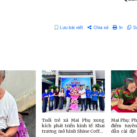
Lưu bài viết
Chia sẻ
In
S
Tuổi trẻ xã Mai Phụ xung
Mai Phụ: Ph
kích phát triển kinh tế: Khai
điểm tuyê
trương mô hình Shine Coffee
dẫn cài đặ
tại thị tứ Thạch Châu
tích hợp giấ