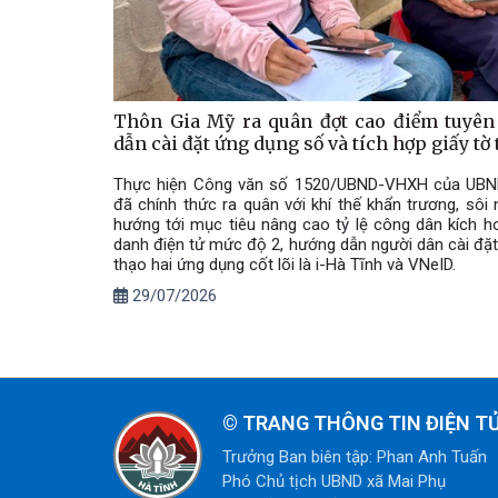
Thôn Gia Mỹ ra quân đợt cao điểm tuyên
dẫn cài đặt ứng dụng số và tích hợp giấy tờ
Thực hiện Công văn số 1520/UBND-VHXH của UBND
đã chính thức ra quân với khí thế khẩn trương, sôi
hướng tới mục tiêu nâng cao tỷ lệ công dân kích ho
danh điện tử mức độ 2, hướng dẫn người dân cài đặt
thạo hai ứng dụng cốt lõi là i-Hà Tĩnh và VNeID.
29/07/2026
©
TRANG THÔNG TIN ĐIỆN TỬ
Trưởng Ban biên tập: Phan Anh Tuấn
Phó Chủ tịch UBND xã Mai Phụ