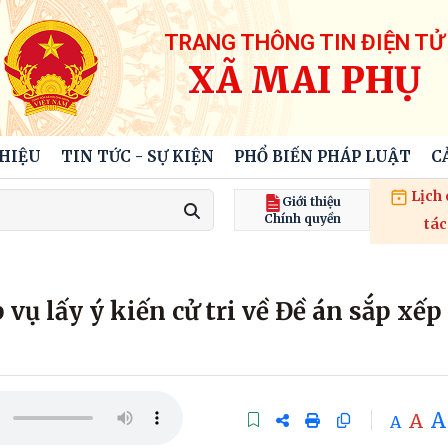
TRANG THÔNG TIN ĐIỆN TỬ
XÃ MAI PHỤ
THIỆU
TIN TỨC - SỰ KIỆN
PHỔ BIẾN PHÁP LUẬT
C
Lịch
Giới thiệu
Chính quyền
tác
ụ lấy ý kiến cử tri về Đề án sắp xếp
A
A
A