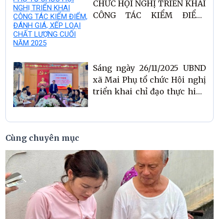
CHỨC HỘI NGHỊ TRIỂN KHAI
CÔNG TÁC KIỂM ĐIỂM,
ĐÁNH GIÁ, XẾP LOẠI CHẤT
LƯỢNG CUỐI NĂM 2025
Sáng ngày 26/11/2025 UBND
xã Mai Phụ tổ chức Hội nghị
triển khai chỉ đạo thực hiện
một số nhiệm vụ về quản lý
giáo dục giữa học kỳ 1, năm
học 2025-2026!
Cùng chuyên mục