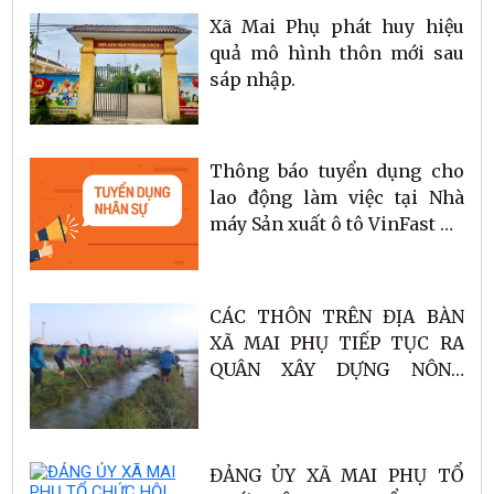
Xã Mai Phụ phát huy hiệu
quả mô hình thôn mới sau
sáp nhập.
Thông báo tuyển dụng cho
lao động làm việc tại Nhà
máy Sản xuất ô tô VinFast Hà
Tĩnh
CÁC THÔN TRÊN ĐỊA BÀN
XÃ MAI PHỤ TIẾP TỤC RA
QUÂN XÂY DỰNG NÔNG
THÔN MỚI!
ĐẢNG ỦY XÃ MAI PHỤ TỔ