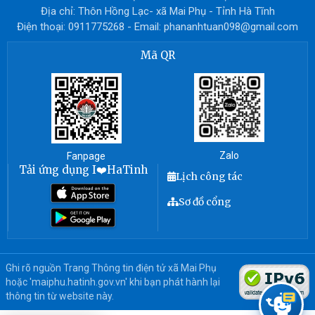
Địa chỉ: Thôn Hồng Lạc- xã Mai Phụ - Tỉnh Hà Tĩnh
Điện thoại: 0911775268 - Email: phananhtuan098@gmail.com
Mã QR
Zalo
Fanpage
Tải ứng dụng I❤️HaTinh
Lịch công tác
Sơ đồ cổng
Ghi rõ nguồn Trang Thông tin điện tử xã Mai Phụ
hoặc 'maiphu.hatinh.gov.vn' khi bạn phát hành lại
thông tin từ website này.