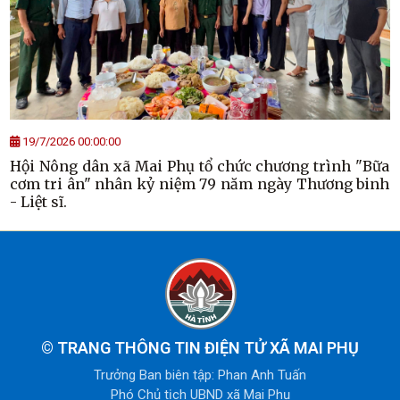
19/7/2026 00:00:00
Hội Nông dân xã Mai Phụ tổ chức chương trình "Bữa
cơm tri ân" nhân kỷ niệm 79 năm ngày Thương binh
- Liệt sĩ.
©
TRANG THÔNG TIN ĐIỆN TỬ XÃ MAI PHỤ
Trưởng Ban biên tập: Phan Anh Tuấn
Phó Chủ tịch UBND xã Mai Phụ