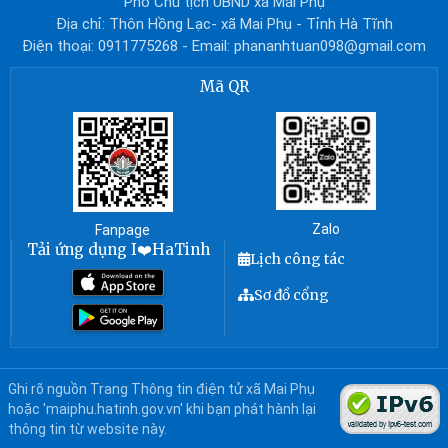
Phó Chủ tịch UBND xã Mai Phụ
Địa chỉ: Thôn Hồng Lạc- xã Mai Phụ - Tỉnh Hà Tĩnh
Điện thoại: 0911775268 - Email: phananhtuan098@gmail.com
Mã QR
Zalo
Fanpage
Tải ứng dụng I❤️HaTinh
Lịch công tác
Sơ đồ cổng
Ghi rõ nguồn Trang Thông tin điện tử xã Mai Phụ
hoặc 'maiphu.hatinh.gov.vn' khi bạn phát hành lại
thông tin từ website này.